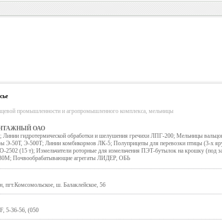
сье
ищевой промышленности и агропромышленного комплекса, мельницы
НТАЖНЫЙ ОАО
 Линии гидротермической обработки и шелушения гречихи ЛПГ-200; Мельницы вальцо
-50Т, Э-500Т; Линии комбикормов ЛК-5; Полуприцепы для перевозки птицы (3-х яру
О-2502 (15 т); Измельчители роторные для измельчения ПЭТ-бутылок на крошку (под за
К-30М; Почвообрабатывающие агрегаты ЛИДЕР, ОБЬ
н, пгт.Комсомольское, ш. Балаклейское, 56
F, 5-36-56, (050