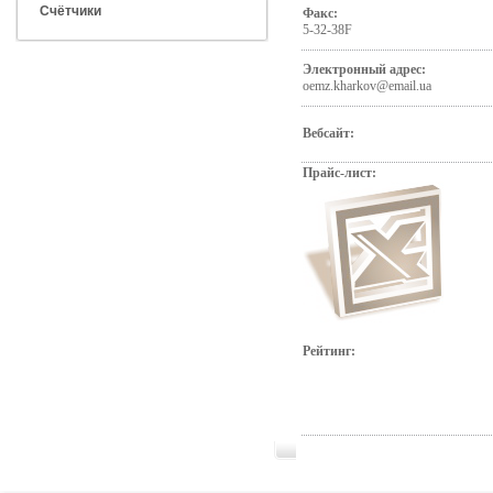
Счётчики
Факс:
5-32-38F
Электронный адрес:
oemz.kharkov@email.ua
Вебсайт:
Прайс-лист:
Рейтинг: