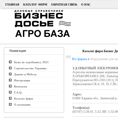
ГЛАВНАЯ
КАТАЛОГ ФИРМ
ОБРАТНАЯ СВЯЗЬ
О НАС
Навигация
Каталог фирм Бизнес До
Все фирмы
»
оборудование для п
Базы по агробизнесу 2021
З-Д ОПЫТНЫЙ ЭЛЕКТРОМО
Строительство Украины
Агрегаты мукомольные жерновые;
Дерево и Мебель
ХАРЬКОВЧАНКА-200; Элеваторы Э
Перегружатели НО-2501 (10 т), Н
Инструкция
Зерносушилки СК-6, 10, 16; СЗ
Контакты
F.A.Q.
Адрес:
63460 Харьков.обл., Змиевский р-
Каталог фирм
О компании
Телефон(ы):
(05747) 5-28-01, 5-32-38F, 5-32-09