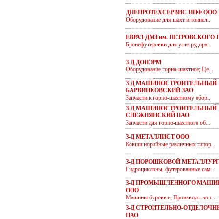
ДНЕПРОТЕХСЕРВИС НПФ ООО
Оборудование для шахт и тоннел...
ЕВРАЗ-ДМЗ им. ПЕТРОВСКОГО 
Бронефутеровки для угле-рудора...
З-Д ДОНЭРМ
Оборудование горно-шахтное; Це...
З-Д МАШИНОСТРОИТЕЛЬНЫЙ
БАРВИНКОВСКИЙ ЗАО
Запчасти к горно-шахтному обор...
З-Д МАШИНОСТРОИТЕЛЬНЫЙ
СНЕЖНЯНСКИЙ ПАО
Запчасти для горно-шахтного об...
З-Д МЕТАЛЛИСТ ООО
Ковши норийные различных типор...
З-Д ПОРОШКОВОЙ МЕТАЛЛУРГ
Гидроциклоны, футерованные сам...
З-Д ПРОМЫШЛЕННОГО МАШИ
ООО
Машины буровые; Производство с...
З-Д СТРОИТЕЛЬНО-ОТДЕЛОЧ
ПАО