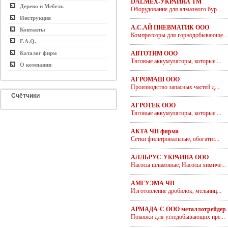
DALMEX-УКРАИНА ТМ
Дерево и Мебель
Оборудование для алмазного бур...
Инструкция
А.С.АЙ ПНЕВМАТИК ООО
Контакты
Компрессоры для горнодобывающе...
F.A.Q.
Каталог фирм
АВТОТИМ ООО
Тяговые аккумуляторы, которые ...
О компании
АГРОМАШ ООО
Производство запасных частей д...
Счётчики
АГРОТЕК ООО
Тяговые аккумуляторы, которые ...
АКТА ЧП фирма
Сетки фильтровальные, обогатит...
АЛЛЬРУС-УКРАИНА ООО
Насосы шламовые; Насосы химиче...
АМГУЭМА ЧП
Изготовление дробилок, мельниц...
АРМАДА-С ООО металлотрейдер
Поковки для угледобывающих пре...