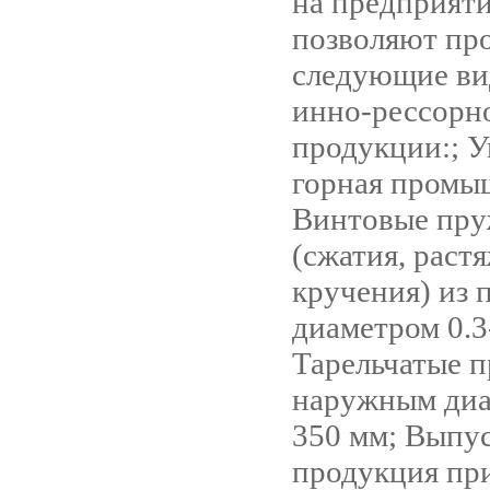
на предприяти
позволяют пр
следующие в
инно-рессорн
продукции:; У
горная промы
Винтовые пр
(сжатия, раст
кручения) из 
диаметром 0.3
Тарельчатые 
наружным диа
350 мм; Выпу
продукция пр