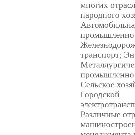
многих отрас
народного хоз
Автомобильна
промышленнос
Железнодоро
транспорт; Эн
Металлургиче
промышленнос
Сельское хозя
Городской
электротрансп
Различные от
машиностроен
менеджмента 