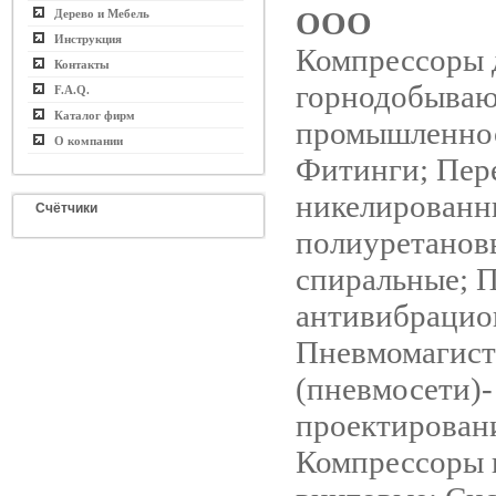
ООО
Дерево и Мебель
Инструкция
Компрессоры 
Контакты
горнодобыва
F.A.Q.
Каталог фирм
промышленно
О компании
Фитинги; Пер
никелированн
Счётчики
полиуретанов
спиральные; 
антивибрацио
Пневмомагист
(пневмосети)-
проектирован
Компрессоры 