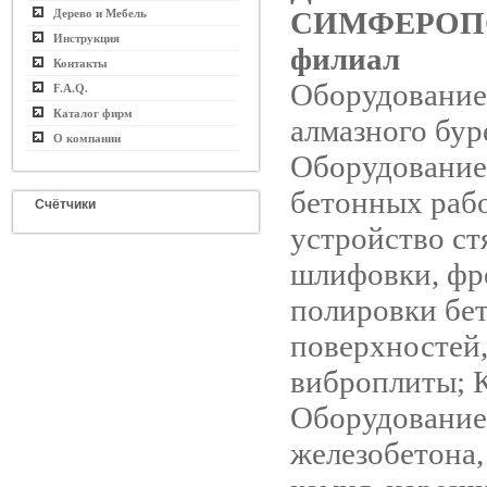
СИМФЕРОП
Дерево и Мебель
Инструкция
филиал
Контакты
Оборудование
F.A.Q.
Каталог фирм
алмазного бур
О компании
Оборудование
бетонных рабо
Счётчики
устройство ст
шлифовки, фр
полировки бет
поверхностей,
виброплиты; К
Оборудование 
железобетона,