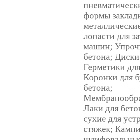
пневматически
формы заклад
металлические
лопасти для з
машин; Упроч
бетона; Диски
Герметики для
Коронки для 
бетона;
Мембранообра
Лаки для бето
сухие для уст
стяжек; Камн
шлифовальные