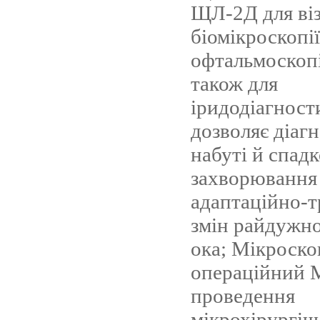
ЩЛ-2Д для віз
біомікроскопії
офтальмоскопії
також для
іридодіагност
дозволяє діаг
набуті й спад
захворювання 
адаптаційно-
змін райдужно
ока; Мікроско
операційний
проведення
мікрохірургіч