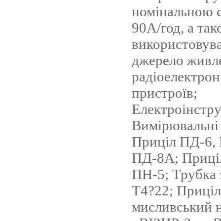
номінальною 
90А/год, а та
використовува
джерело живле
радіоелектро
пристроїв;
Електроінстру
Вимірювальні
Приціл ПД-6, 
ПД-8А; Приці
ПН-5; Трубка
Т4?22; Приціл
мисливський 