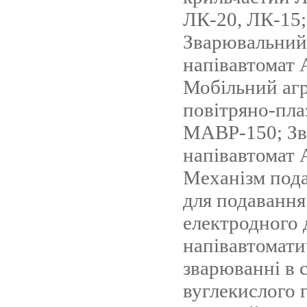
ЛК-20, ЛК-15;
Зварювальний
напівавтомат
Мобільний агр
повітряно-пла
МАВР-150; З
напівавтомат
Механізм под
для подавання
електродного 
напівавтомат
зварюванні в 
вуглекислого 