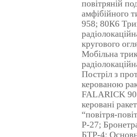
повітряній по
амфібійного т
958; 80К6 Тр
радіолокаційн
кругового огл
Мобільна три
радіолокаційн
Постріл з пр
керованою ра
FALARICK 90;
керовані раке
“повітря-повіт
Р-27; Бронетр
БТР-4; Основ