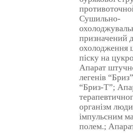
противоточной
Сушильно-
охолоджувальн
призначений д
охолодження 
піску на цукро
Апарат штучно
легенів “Бриз”
“Бриз-Т”; Апа
терапевтичног
організм люд
імпульсним м
полем.; Апара