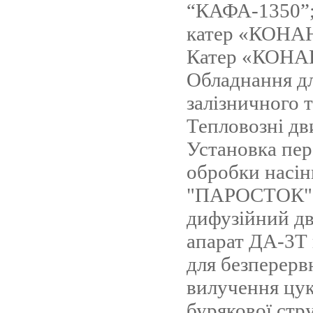
“КАФА-1350”;
катер «КОНА
Катер «КОНАН
Обладнання д
залізничного 
Тепловозні дв
Установка пер
обробки насін
"ПАРОСТОК";
дифузійний д
апарат ДА-3Т
для безперерв
вилучення цук
бурякової стр