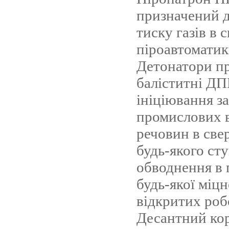
призначений д
тиску газів в 
піроавтоматик
Детонатори п
баліститні ДП
ініціювання з
промислових 
речовин в све
будь-якого ст
обводнення в 
будь-якої міцн
відкритих роб
Десантний кор