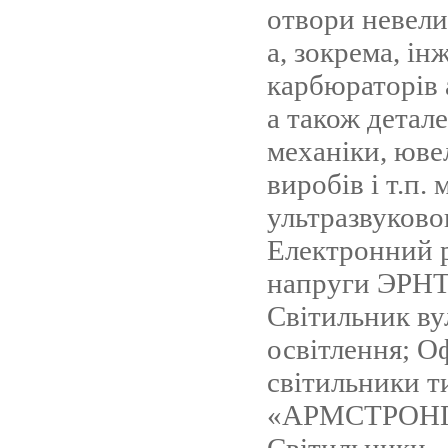
отвори невели
а, зокрема, ін
карбюраторів 
а також детал
механіки, юве
виробів і т.п.
ультразвуковог
Електронний 
напруги ЭРН
Cвітильник в
освітлення; О
світильники т
«АРМСТРОНГ