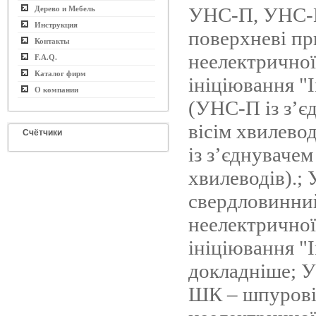
УНС-П, УНС-
Дерево и Мебель
Инструкция
поверхневі пр
Контакты
неелектричної
F.A.Q.
Каталог фирм
ініціювання "
О компании
(УНС-П із з’є
вісім хвилево
Счётчики
із з’єднувачем
хвилеводів).;
свердловинни
неелектричної
ініціювання "
докладніше; 
ШК – шпурові