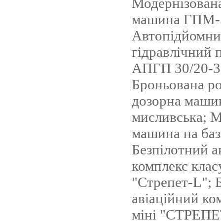
Модернізован
машина ГПМ-
Автопідйомни
гідравлічний
АПГП 30/20-3
Броньована ро
дозорна маши
мисливська; 
машина на баз
Безпілотний а
комплекс кла
"Стрепет-L"; 
авіаційний ко
міні "СТРЕПЕ