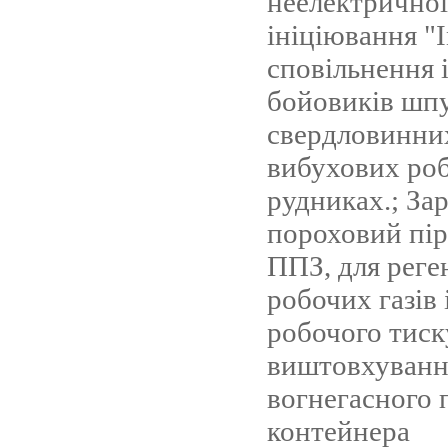
неелектричної
ініціювання "
сповільнення 
бойовиків шпу
свердловинних
вибухових роб
рудниках.; За
пороховий пі
ППЗ, для реге
робочих газів 
робочого тиск
виштовхуванн
вогнегасного 
контейнера