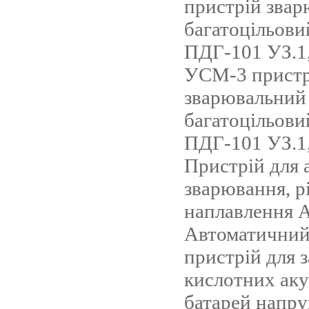
пристрій зва
багатоцільови
ПДГ-101 УЗ.1,
УСМ-3 пристр
зварювальний
багатоцільови
ПДГ-101 УЗ.1,
Пристрій для 
зварювання, р
наплавлення 
Автоматичний
пристрій для 
кислотних ак
батарей напру