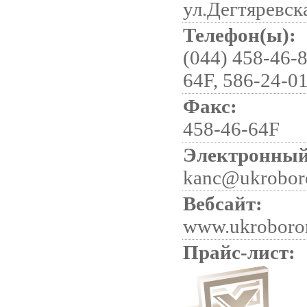
ул.Дегтяревска
Телефон(ы):
(044) 458-46-8
64F, 586-24-0
Факс:
458-46-64F
Электронный
kanc@ukrobor
Вебсайт:
www.ukroboro
Прайс-лист: