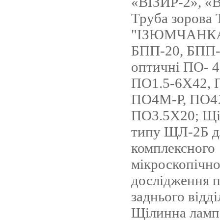
«ВІЗИР-2», «
Труба зорова 
"ІЗЮМЧАНКА"
БПП-20, БПП-
оптичні ПО- 4
ПО1.5-6Х42, 
ПО4М-Р, ПО4Х
ПО3.5Х20; Щі
типу ЩЛ-2Б д
комплексного
мікроскопічно
дослідження п
заднього відді
Щілинна ламп