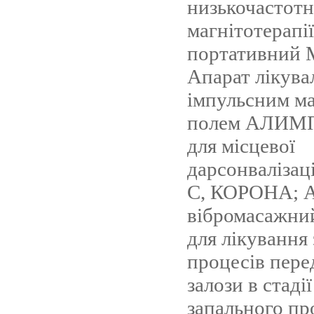
низькочастотн
магнітотерапії
портативний 
Апарат лікува
імпульсним м
полем АЛИМП
для місцевої
дарсонваліза
С, КОРОНА; А
вібромасажн
для лікування
процесів пере
залози в стаді
запального пр