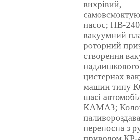
вихрівий,
самовсмокту
насос; НВ-240
вакуумний пл
роторний при
створення вак
надлишкового 
цистернах ва
машин типу КО
шасі автомобіл
КАМАЗ; Коло
паливороздав
переносна з 
приводом КР-