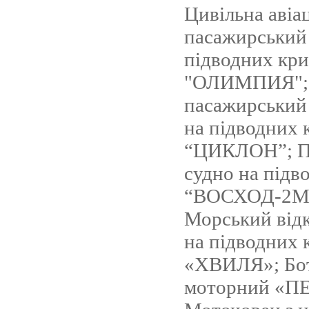
Цивільна авіа
пасажирський 
підводних кр
"ОЛИМПИЯ";
пасажирський 
на підводних 
“ЦИКЛОН”; П
судно на підв
“ВОСХОД-2М-
Морський від
на підводних 
«ХВИЛЯ»; Бот
моторний «П