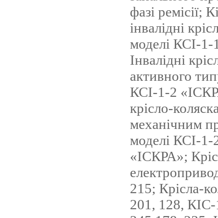
фазі ремісії; 
інвалідні кріс
моделі КСІ-1
Інвалідні кріс
активного тип
КСІ-1-2 «ІСКР
крісло-коляска
механічним п
моделі КСІ-1-
«ІСКРА»; Кріс
електроприво
215; Крісла-к
201, 128, КІС-