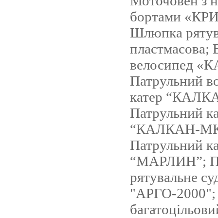
Моточовен з 
бортами «КР
Шлюпка рятув
пластмасова;
велосипед «
Патрульний в
катер “КАЛК
Патрульний к
“КАЛКАН-МК
Патрульний к
“МАРЛИН”; П
рятувальне су
"АРГО-2000";
багатоцільови