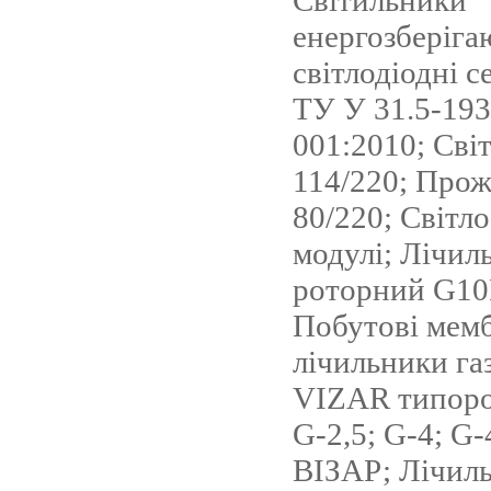
Світильники
енергозберіга
світлодіодні с
ТУ У 31.5-19
001:2010; Сві
114/220; Про
80/220; Світл
модулі; Лічил
роторний G10
Побутові мем
лічильники г
VIZAR типороз
G-2,5; G-4; G
ВІЗАР; Лічиль