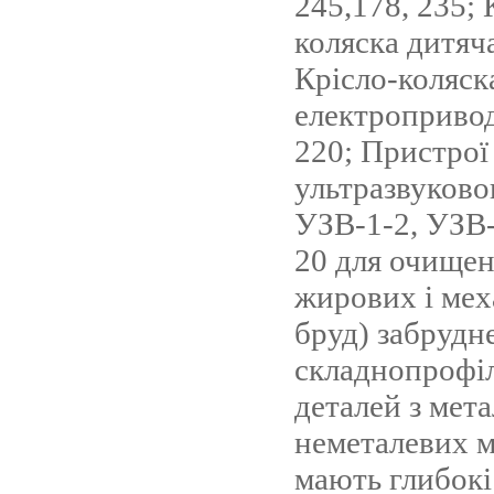
245,178, 235; 
коляска дитяч
Крісло-коляск
електроприво
220; Пристрої
ультразвуков
УЗВ-1-2, УЗВ-
20 для очищен
жирових і мех
бруд) забрудн
складнопрофі
деталей з мета
неметалевих м
мають глибокі 