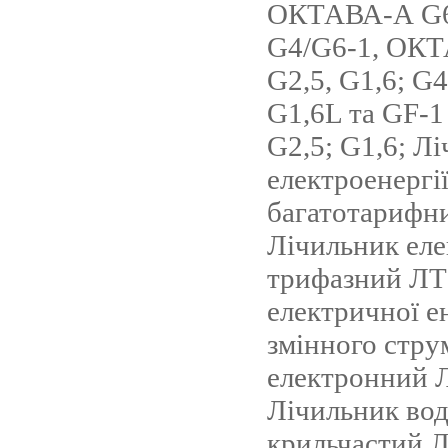
ОКТАВА-А G6-
G4/G6-1, ОКТ
G2,5, G1,6; G4
G1,6L та GF-
G2,5; G1,6; Л
електроенергі
багатотарифн
Лічильник еле
трифазний ЛТ
електричної ен
змінного стру
електронний 
Лічильник во
крильчастий Л