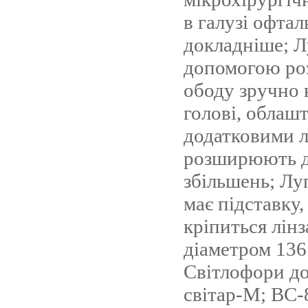
в галузі офтал
докладніше; Л
допомогою ро
ободу зручно 
голові, облаш
додатковими л
розширюють д
збільшень; Лу
має підставку,
кріпиться лінз
діаметром 136
Світлофори д
світар-М; ВС-