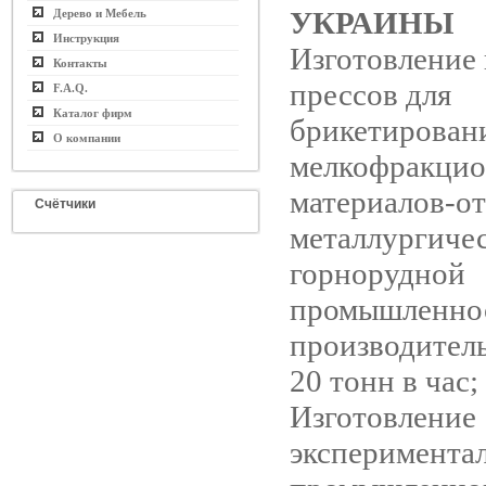
УКРАИНЫ
Дерево и Мебель
Инструкция
Изготовление
Контакты
прессов для
F.A.Q.
Каталог фирм
брикетирован
О компании
мелкофракци
материалов-о
Счётчики
металлургиче
горнорудной
промышленно
производител
20 тонн в час;
Изготовление
эксперимента