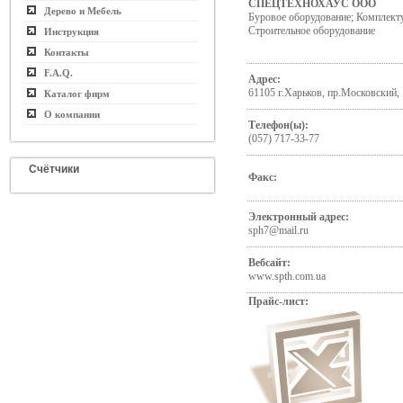
СПЕЦТЕХНОХАУС ООО
Дерево и Мебель
Буровое оборудование; Комплект
Строительное оборудование
Инструкция
Контакты
F.A.Q.
Адрес:
61105 г.Харьков, пр.Московский,
Каталог фирм
О компании
Телефон(ы):
(057) 717-33-77
Счётчики
Факс:
Электронный адрес:
sph7@mail.ru
Вебсайт:
www.spth.com.ua
Прайс-лист: