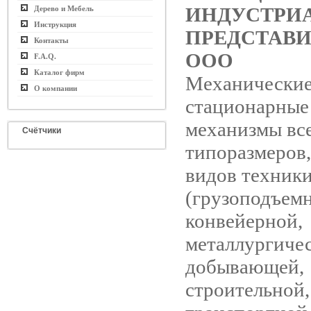
ИНДУСТРИ
Дерево и Мебель
Инструкция
ПРЕДСТАВ
Контакты
ООО
F.A.Q.
Каталог фирм
Механически
О компании
стационарные
механизмы вс
Счётчики
типоразмеров,
видов техник
(грузоподъем
конвейерной,
металлургичес
добывающей,
строительной,