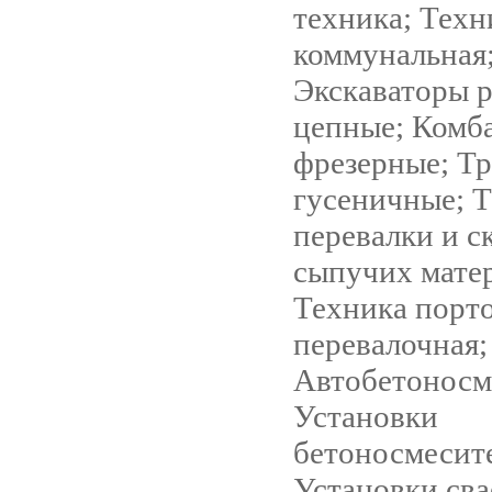
техника; Техн
коммунальная
Экскаваторы 
цепные; Комб
фрезерные; Т
гусеничные; Т
перевалки и с
сыпучих мате
Техника порт
перевалочная;
Автобетоносм
Установки
бетоносмесит
Установки св