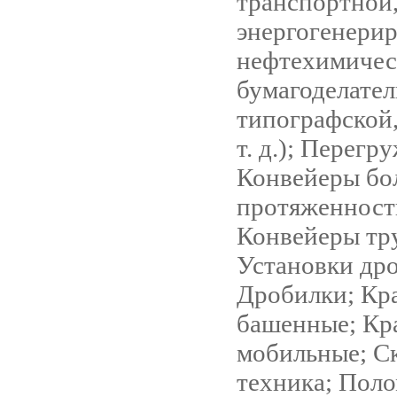
транспортной
энергогенери
нефтехимичес
бумагоделател
типографской
т. д.); Перегр
Конвейеры бо
протяженност
Конвейеры тр
Установки др
Дробилки; Кр
башенные; Кр
мобильные; С
техника; Пол