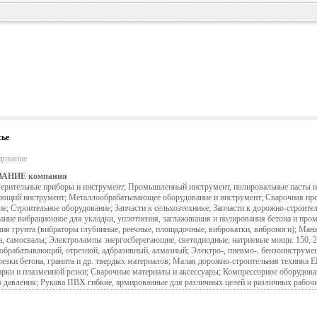
сье
дование
НИЕ компания
змерительные приборы и инструмент; Промышленный инструмент, полировальные пасты и
ющий инструмент; Металлообрабатывающее оборудование и инструмент; Сварочная пр
е; Строительное оборудование; Запчасти к сельхозтехнике; Запчасти к дорожно-строител
вание вибрационное для укладки, уплотнения, заглаживания и полирования бетона и пр
ия грунта (вибраторы глубинные, реечные, площадочные, виброкатки, виброноги); Манж
а, самосвалы; Электролампы энергосберегающие, светодиодные, натриевые мощн. 150, 25
обрабатывающий, отрезной, адбразивный, алмазный; Электро-, пневмо-, бензоинструме
 резки бетона, гранита и др. твердых материалов; Малая дорожно-строительная техника 
арки и плазменной резки; Сварочные материалы и аксессуары; Компрессорное оборудо
о давления; Рукава ПВХ гибкие, армированные для различных целей и различных рабочи