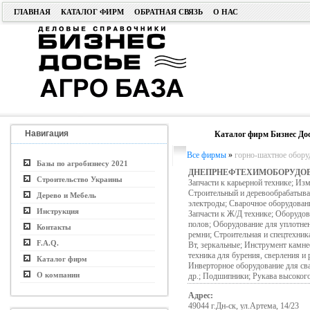
ГЛАВНАЯ
КАТАЛОГ ФИРМ
ОБРАТНАЯ СВЯЗЬ
О НАС
Навигация
Каталог фирм Бизнес До
Все фирмы
»
горно-шахтное обору
Базы по агробизнесу 2021
ДНЕПРНЕФТЕХИМОБОРУДОВА
Строительство Украины
Запчасти к карьерной технике; И
Строительный и деревообрабатыва
Дерево и Мебель
электроды; Сварочное оборудовани
Инструкция
Запчасти к Ж/Д технике; Оборудо
полов; Оборудование для уплотнен
Контакты
ремни; Строительная и спецтехник
F.A.Q.
Вт, зеркальные; Инструмент камне
техника для бурения, сверления и
Каталог фирм
Инверторное оборудование для св
О компании
др.; Подшипники; Рукава высоког
Адрес:
49044 г.Дн-ск, ул.Артема, 14/23