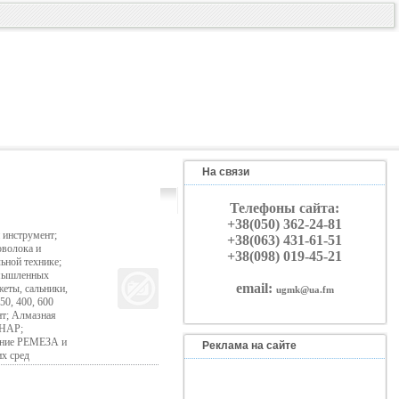
На связи
Телефоны сайта:
+38(050) 362-24-81
 инструмент;
+38(063) 431-61-51
оволока и
+38(098) 019-45-21
ьной технике;
омышленных
email:
еты, сальники,
ugmk@ua.fm
0, 400, 600
нт; Алмазная
EHAP;
вание РЕМЕЗА и
Реклама на сайте
х сред