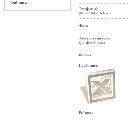
Счётчики
Телефон(ы):
(063) (056) 797-32-20
Факс:
Электронный адрес:
igor_dizel@ukr.net
Вебсайт:
Прайс-лист:
Рейтинг: