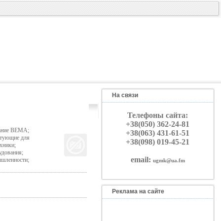
На связи
Телефоны сайта:
+38(050) 362-24-81
ание BEMA;
+38(063) 431-61-51
ктующие для
+38(098) 019-45-21
хники;
удования;
email:
ышленности;
ugmk@ua.fm
Реклама на сайте