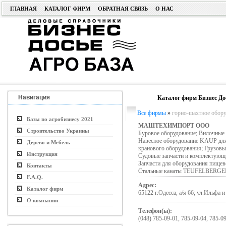
ГЛАВНАЯ
КАТАЛОГ ФИРМ
ОБРАТНАЯ СВЯЗЬ
О НАС
Навигация
Каталог фирм Бизнес До
Все фирмы
»
горно-шахтное обору
Базы по агробизнесу 2021
МАШТЕХИМПОРТ ООО
Строительство Украины
Буровое оборудование; Вилочны
Навесное оборудование KAUP для 
Дерево и Мебель
кранового оборудования; Грузовые
Инструкция
Судовые запчасти и комплектующи
Запчасти для оборудования пищев
Контакты
Стальные канаты TEUFELBERGER
F.A.Q.
Адрес:
Каталог фирм
65122 г.Одесса, а/я 66; ул.Ильфа 
О компании
Телефон(ы):
(048) 785-09-01, 785-09-04, 785-0