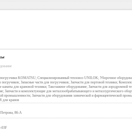
сье
дование
е погрузчики KOMATSU; Специализированный тепловоз UNILOK; Уборочное оборудов
погручиков; Запасные части для погрузчиков; Запчасти для портовой техники; Компле
 канаты для крановой техники; Такелажное оборудование; Запчасти для аэродромной те
е; Запчасти и комплектующие для металлообрабатывающего и металлургического обор
ой промышленности; Запчасти для оборудования химической и фармацевтической пром
 для кранов
и Петрова, 86-А
9-03F