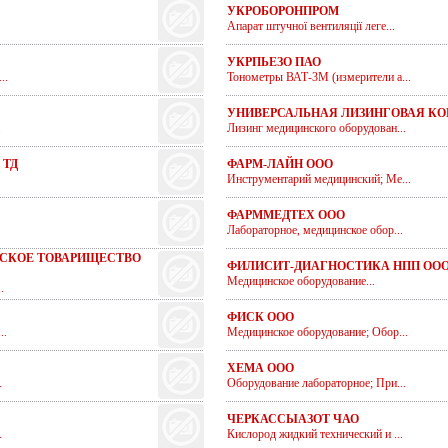
УКРОБОРОНПРОМ
Апарат штучної вентиляції леге...
УКРПЬЕЗО ПАО
..
Тонометры ВАТ-3М (измерители а...
УНИВЕРСАЛЬНАЯ ЛИЗИНГОВАЯ К
.
Лизинг медицинского оборудован...
 ТД
ФАРМ-ЛАЙН ООО
Инструментарий медицинский; Ме...
ФАРММЕДТЕХ ООО
Лабораторное, медицинское обор...
СКОЕ ТОВАРИЩЕСТВО
ФИЛИСИТ-ДИАГНОСТИКА НПП ОО
Медицинское оборудование...
.
ФИСК ООО
..
Медицинское оборудование; Обор...
ХЕМА ООО
.
Оборудование лабораторное; При...
ЧЕРКАССЫАЗОТ ЧАО
.
Кислород жидкий технический и ...