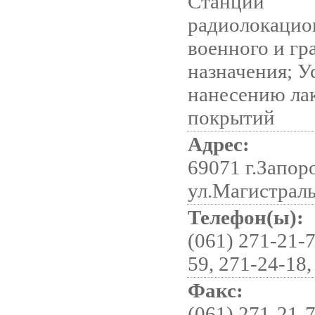
Станции
радиолокацио
военного и гр
назначения; У
нанесению ла
покрытий
Адрес:
69071 г.Запор
ул.Магистраль
Телефон(ы):
(061) 271-21-7
59, 271-24-18,
Факс:
(061) 271-21-