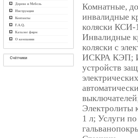
Комнатные, д
Дерево и Мебель
Инструкция
инвалидные к
Контакты
коляски КСИ-
F.A.Q.
Каталог фирм
Инвалидные к
О компании
коляски с эле
ИСКРА КЭП; И
Счётчики
устройств за
электрических
автоматическ
выключателей
Электролиты 
1 л; Услуги п
гальванопокр