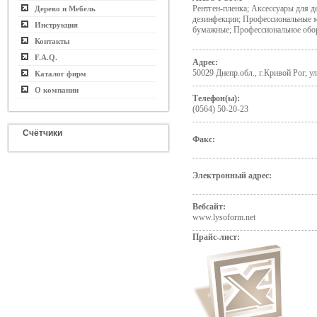
Рентген-пленка; Аксессуары для д
Дерево и Мебель
дезинфекции; Профессиональные 
Инструкция
бумажные; Профессиональное обо
Контакты
F.A.Q.
Адрес:
50029 Днепр.обл., г.Кривой Рог, у
Каталог фирм
О компании
Телефон(ы):
(0564) 50-20-23
Счётчики
Факс:
Электронный адрес:
Вебсайт:
www.lysoform.net
Прайс-лист: