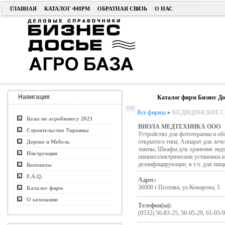
ГЛАВНАЯ
КАТАЛОГ ФИРМ
ОБРАТНАЯ СВЯЗЬ
О НАС
Навигация
Каталог фирм Бизнес До
Все фирмы
»
МЕДИЦИНСКИЕ С
Базы по агробизнесу 2021
ВИОЛА МЕДТЕХНИКА ООО
Строительство Украины
Устройство для фототерапии и об
открытого типа; Аппарат для лече
Дерево и Мебель
лампы; Шкафы для хранения эндо
Инструкция
пневмоэлектрические установки и
дезинфицирующие, в т.ч. для пи
Контакты
F.A.Q.
Адрес:
36000 г.Полтава, ул.Комарова, 5
Каталог фирм
О компании
Телефон(ы):
(0532) 50-83-25, 50-95-29, 61-05-9