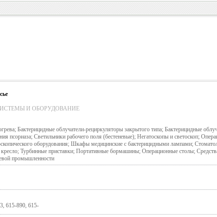
сье
ИСТЕМЫ И ОБОРУДОВАНИЕ
огрева; Бактерицидные облучатели-рециркуляторы закрытого типа; Бактерицидные облу
ния псориаза; Светильники рабочего поля (бестеневые); Негатоскопы и светоскоп; Опер
скопического оборудования; Шкафы медицинские с бактерицидными лампами; Стомато
 кресло; Турбинные приставки; Портативные бормашины; Операционные столы; Средств
щевой промышленности
3, 615-890, 615-