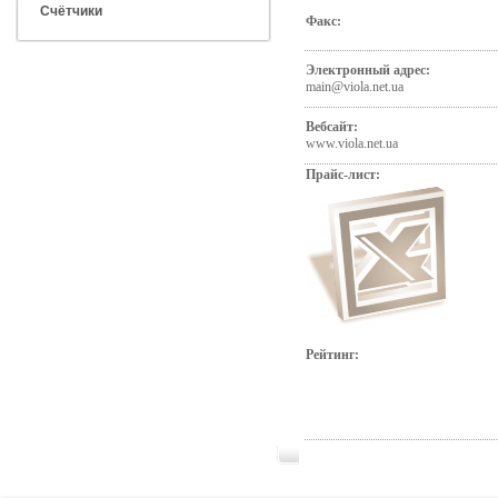
Счётчики
Факс:
Электронный адрес:
main@viola.net.ua
Вебсайт:
www.viola.net.ua
Прайс-лист:
Рейтинг: