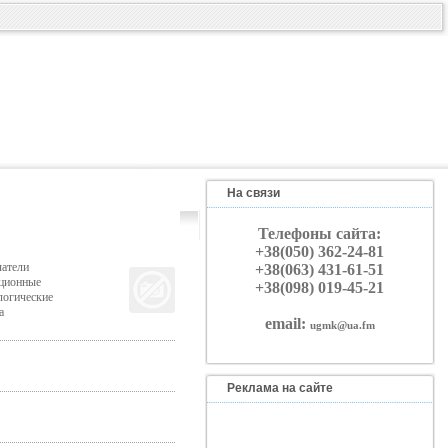
На связи
Телефоны сайта:
+38(050) 362-24-81
чатели
+38(063) 431-61-51
ационные
+38(098) 019-45-21
логические
а
email:
ugmk@ua.fm
Реклама на сайте