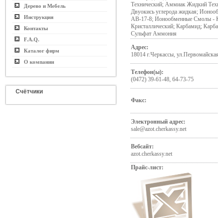
Технический; Аммиак Жидкий Техн
Дерево и Мебель
Двуокись углерода жидкая; Ионоо
Инструкция
АВ-17-8; Ионообменные Смолы - К
Кристаллический; Карбамид; Карб
Контакты
Сульфат Аммония
F.A.Q.
Адрес:
Каталог фирм
18014 г.Черкассы, ул.Первомайская
О компании
Телефон(ы):
(0472) 39-61-48, 64-73-75
Счётчики
Факс:
Электронный адрес:
sale@azot.cherkassy.net
Вебсайт:
azot.cherkassy.net
Прайс-лист: