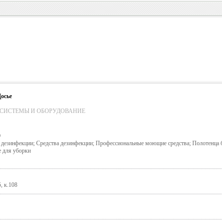
осье
СИСТЕМЫ И ОБОРУДОВАНИЕ
О
я дезинфекции; Средства дезинфекции; Профессиональные моющие средства; Полотенца
 для уборки
, к.108