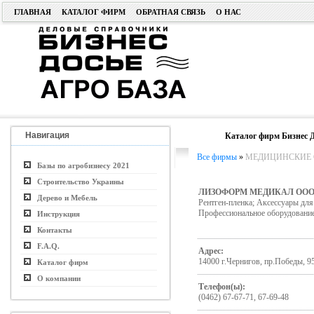
ГЛАВНАЯ
КАТАЛОГ ФИРМ
ОБРАТНАЯ СВЯЗЬ
О НАС
Навигация
Каталог фирм Бизнес Д
Все фирмы
»
МЕДИЦИНСКИЕ 
Базы по агробизнесу 2021
Строительство Украины
ЛИЗОФОРМ МЕДИКАЛ ОО
Дерево и Мебель
Рентген-пленка; Аксессуары дл
Профессиональное оборудование
Инструкция
Контакты
F.A.Q.
Адрес:
14000 г.Чернигов, пр.Победы, 95
Каталог фирм
О компании
Телефон(ы):
(0462) 67-67-71, 67-69-48