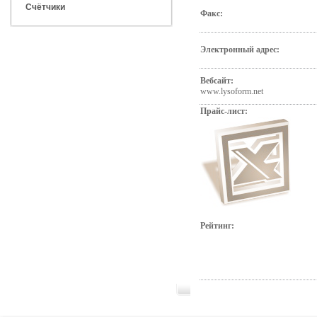
Счётчики
Факс:
Электронный адрес:
Вебсайт:
www.lysoform.net
Прайс-лист:
Рейтинг: