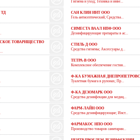
Гигиена и уход; Техника и инве...
 ТД
САН КЛИН ИНТ ООО
Гель антисептический; Средства...
СИМЕСТА ВААЛ НПФ ООО
.
Дезинфицирующие препараты в ас...
СКОЕ ТОВАРИЩЕСТВО
СТИЛЬ Д ООО
Средства гигиены; Аксессуары д...
..
ТЕТРА-В ООО
Комплексное обеспечение гостин...
Ф-КА БУМАЖНАЯ ДНЕПРОПЕТРОВС
.
Туалетная бумага в рулонах; Пр...
Ф-КА ДЕЗОМАРК ООО
.
Средства дезинфекции для медиц...
ФАРМ-ЛАЙН ООО
.
Средства дезинфицирующие; Инст...
ФАРМАКОС НПО ООО
.
Производство товаров санитарии...