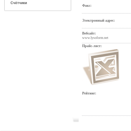
Счётчики
Факс:
Электронный адрес:
Вебсайт:
www.lysoform.net
Прайс-лист:
Рейтинг: