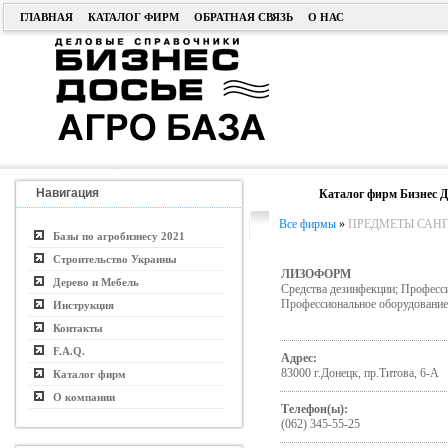
ГЛАВНАЯ
КАТАЛОГ ФИРМ
ОБРАТНАЯ СВЯЗЬ
О НАС
Навигация
Каталог фирм Бизнес Д
Все фирмы
»
ПРЕДМЕТЫ САН
Базы по агробизнесу 2021
Строительство Украины
ЛИЗОФОРМ
Дерево и Мебель
Средства дезинфекции; Професс
Профессиональное оборудование
Инструкция
Контакты
F.A.Q.
Адрес:
83000 г.Донецк, пр.Титова, 6-А
Каталог фирм
О компании
Телефон(ы):
(062) 345-55-25