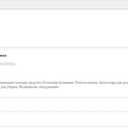
осье
ГИГИЕНЫ
иональные моющие средства; Полотенца бумажные; Рентген-пленка; Аксессуары для дез
 для уборки; Медицинское оборудование