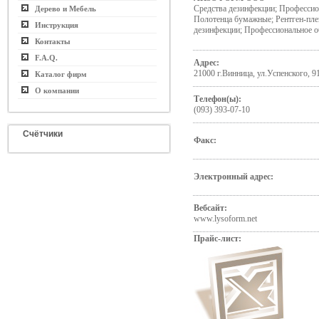
Средства дезинфекции; Профессио
Дерево и Мебель
Полотенца бумажные; Рентген-пле
Инструкция
дезинфекции; Профессиональное о
Контакты
F.A.Q.
Адрес:
21000 г.Винница, ул.Успенского, 9
Каталог фирм
О компании
Телефон(ы):
(093) 393-07-10
Счётчики
Факс:
Электронный адрес:
Вебсайт:
www.lysoform.net
Прайс-лист: