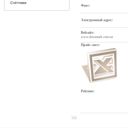
Счётчики
Факс:
Электронный адрес:
Вебсайт:
www.desomark.com.ua
Прайс-лист:
Рейтинг: