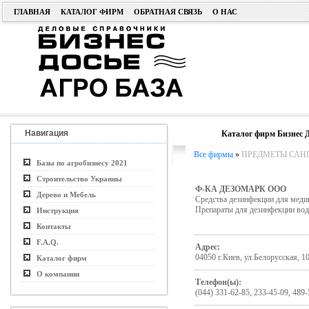
ГЛАВНАЯ
КАТАЛОГ ФИРМ
ОБРАТНАЯ СВЯЗЬ
О НАС
Навигация
Каталог фирм Бизнес Д
Все фирмы
»
ПРЕДМЕТЫ САН
Базы по агробизнесу 2021
Строительство Украины
Ф-КА ДЕЗОМАРК ООО
Дерево и Мебель
Средства дезинфекции для медиц
Препараты для дезинфекции во
Инструкция
Контакты
F.A.Q.
Адрес:
04050 г.Киев, ул.Белорусская, 10
Каталог фирм
О компании
Телефон(ы):
(044) 331-62-85, 233-45-09, 489-