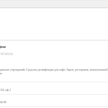
осье
ГИГИЕНЫ
инских учреждений; Средства дезинфекции для кафе, баров, ресторанов, коммунальной
ды
/18, оф.2
58-99