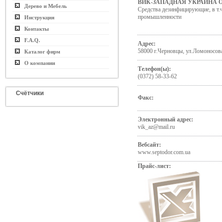
ВИК-ЗАПАДНАЯ УКРАИНА 
Дерево и Мебель
Средства дезинфицирующие, в т.
промышленности
Инструкция
Контакты
F.A.Q.
Адрес:
58000 г.Черновцы, ул.Ломоносова
Каталог фирм
О компании
Телефон(ы):
(0372) 58-33-62
Счётчики
Факс:
Электронный адрес:
vik_az@mail.ru
Вебсайт:
www.septodor.com.ua
Прайс-лист: