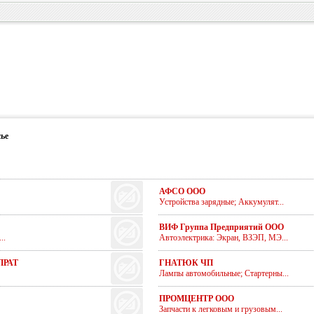
ье
АФСО ООО
Устройства зарядные; Аккумулят...
ВИФ Группа Предприятий ООО
..
Автоэлектрика: Экран, ВЗЭП, МЭ...
ПРАТ
ГНАТЮК ЧП
Лампы автомобильные; Стартерны...
ПРОМЦЕНТР ООО
Запчасти к легковым и грузовым...