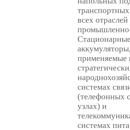
напольных по
транспортных
всех отраслей
промышленност
Стационарны
аккумуляторы
применяемые 
стратегически
народнохозяй
системах связ
(телефонных 
узлах) и
телекоммуник
системах пит