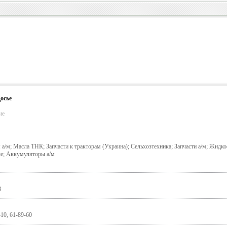
осье
ие
а/м; Масла ТНК; Запчасти к тракторам (Украина); Сельхозтехника; Запчасти а/м; Жидко
е; Аккумуляторы а/м
8
-10, 61-89-60