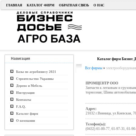
ГЛАВНАЯ
КАТАЛОГ ФИРМ
ОБРАТНАЯ СВЯЗЬ
О НАС
Навигация
Каталог фирм Бизнес Д
Все фирмы
»
электрооборудован
Базы по агробизнесу 2021
Строительство Украины
ПРОМЦЕНТР ООО
Дерево и Мебель
Запчасти к легковым и грузовым 
тормозная; Шины автомобильны
Инструкция
Контакты
F.A.Q.
Адрес:
21032 г.Винница, ул.Киевская, 7
Каталог фирм
О компании
Телефон(ы):
(0432) 61-00-77, 61-97-31, 61-90