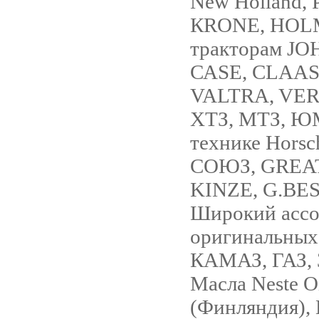
New Holland, 
КRONE, HOLM
тракторам J
САSЕ, СLААS
VALTRA, VER
ХТЗ, МТЗ, ЮМ
технике Hors
СОЮЗ, GREAT
KINZE, G.BE
Широкий ассо
оригинальных
КАМАЗ, ГАЗ, 
Масла Neste O
(Финляндия), 