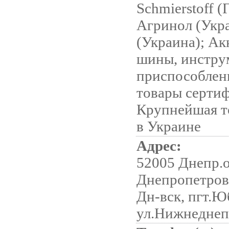
Schmierstoff (
Агринол (Укр
(Украина); Ак
шины, инстру
приспособлен
товары серти
Крупнейшая то
в Украине
Адрес:
52005 Днепр.о
Днепропетров
Дн-вск, пгт.
ул.Нижнеднеп