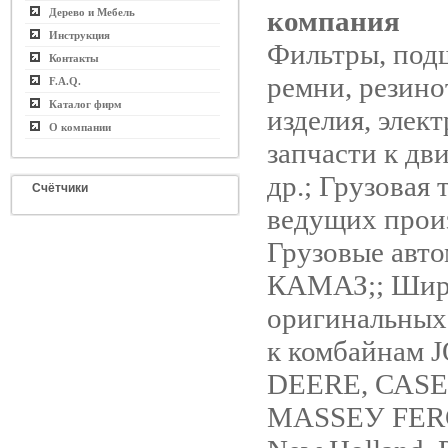
компания
Дерево и Мебель
Инструкция
Фильтры, под
Контакты
ремни, резин
F.A.Q.
Каталог фирм
изделия, элект
О компании
запчасти к дв
др.; Грузовая 
Счётчики
ведущих произ
Грузовые авт
КАМАЗ;; Шир
оригинальных 
к комбайнам 
DEERE, САSЕ
МАSSЕУ FER