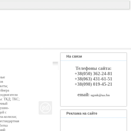
На связи
Телефоны сайта:
+38(050) 362-24-81
ные
+38(063) 431-61-51
ов
+38(098) 019-45-21
кеты;
ейнера
email:
родвигатели
ugmk@ua.fm
ы: ТКД; ТКС;
очный
душно-
ей с
Реклама на сайте
ла-коляски;
естандартная
ботка
ций;