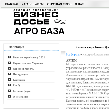
ГЛАВНАЯ
КАТАЛОГ ФИРМ
ОБРАТНАЯ СВЯЗЬ
О НАС
Навигация
Каталог фирм Бизнес До
Все фирмы
»
электрооборудование
Базы по агробизнесу 2021
АРТЕМ
Строительство Украины
Моторедукторы стеклоочистителя 
управляемые ракеты класса «Возд
Дерево и Мебель
авиационных управляемых средст
Инструкция
Авиационные пусковые устройства;
тормозного парашюта; Замки тор
Контакты
для авиации; Электромеханически
F.A.Q.
КМ, КП для авиации; Универсаль
«А-547Ум-4»; Полуавтомат сваро
Каталог фирм
плазменной резки MABP-150; Стро
О компании
ограниченными физическими возмо
Камеры зональной декомпрессии; 
технологическая оснастка, специа
древесины по 3-му классу точност