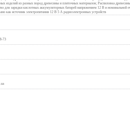
ных изделий из разных пород древесины и плиточных материалов; Распиловка древесины
тво для зарядки кислотных аккумуляторных батарей напряжением 12 В и номинальной е
вано как источник электропитания 12 В 5 А радиоэлектронных устройств
8-73
.ua