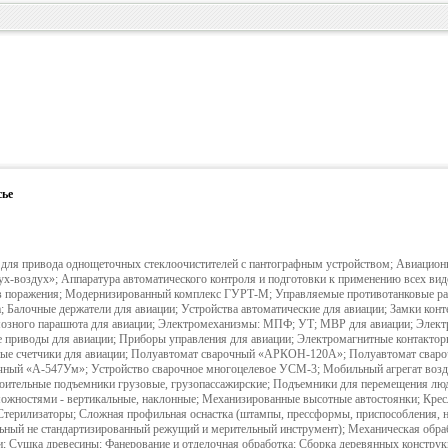
сье
для привода однощеточных стеклоочистителей с пантографным устройством; Авиацион
ух-воздух»; Аппаратура автоматического контроля и подготовки к применению всех вид
в поражения; Модернизированный комплекс ГУРТ-М; Управляемые противотанковые ра
 Балочные держатели для авиации; Устройства автоматические для авиации; Замки конт
мозного парашюта для авиации; Электромеханизмы: МПФ; УТ; МВР для авиации; Элект
е приводы для авиации; Приборы управления для авиации; Электромагнитные контактор
ные счетчики для авиации; Полуавтомат сварочный «АРКОН-120А»; Полуавтомат свар
чный «А-547Ум»; Устройство сварочное многоцелевое УСМ-3; Мобильный агрегат воз
ительные подъемники грузовые, грузопассажирские; Подъемники для перемещения люд
жностями - вертикальные, наклонные; Механизированные высотные автостоянки; Крес
Стерилизаторы; Сложная профильная оснастка (штампы, прессформы, приспособления, н
льный не стандартизированный режущий и мерительный инструмент); Механическая обра
и; Сушка древесины; Фанерование и отделочная обработка; Сборка деревянных конструк