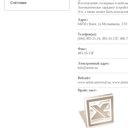
Счётчики
Изготовление столярных и мебель
Автоматическое зарядное устройс
А/ч, а также может быть использо
Адрес:
04050 г.Киев, ул.Мельникова, 2/10
Телефон(ы):
(044) 483-21-24, 483-16-15F, 486-7
Факс:
483-16-15F
Электронный адрес:
info@artem.ua
Вебсайт:
www.artem.universal.ua; www.artem
Прайс-лист: