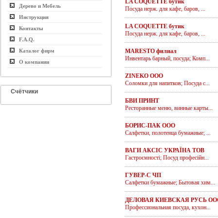
LA COQUETTE бутик
Дерево и Мебель
Посуда нерж. для кафе, баров, ...
Инструкция
LA COQUETTE бутик
Контакты
Посуда нерж. для кафе, баров, ...
F.A.Q.
Каталог фирм
MARESTO филиал
Инвентарь барный, посуда; Комп...
О компании
ZINEKO ООО
Соломки для напитков; Посуда с...
Счётчики
БВИ ПРИНТ
Ресторанные меню, винные карты...
БОРИС-ПАК ООО
Салфетки, полотенца бумажные; ...
ВАГИ АКСІС УКРАЇНА ТОВ
Гастроємності; Посуд професійн...
ГУВЕР-С ЧП
Салфетки бумажные; Бытовая хим...
ДЕЛОВАЯ КИЕВСКАЯ РУСЬ ОО
Профессиональная посуда, кухон...