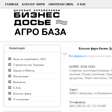
ГЛАВНАЯ
КАТАЛОГ ФИРМ
ОБРАТНАЯ СВЯЗЬ
О НАС
Навигация
Каталог фирм Бизнес До
Все фирмы
»
посуда и аксессуары
Базы по агробизнесу 2021
Строительство Украины
БОРИС-ПАК ООО
Салфетки, полотенца бумажные; О
Дерево и Мебель
палетная; Пленка тепличная; Тра
Инструкция
продуктов; Этикет-пистолеты; Эти
Контакты
F.A.Q.
Адрес:
69063 г.Запорожье, ул.Военкомат
Каталог фирм
О компании
Телефон(ы):
(061) 289-19-11F, 222-19-88F