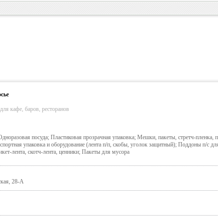
сье
 для кафе, баров, ресторанов
дноразовая посуда; Пластиковая прозрачная упаковка; Мешки, пакеты, стретч-пленка, п/
нспортная упаковка и оборудование (лента п/п, скобы, уголок защитный); Поддоны п/с д
кет-лента, скотч-лента, ценники; Пакеты для мусора
ская, 28-А