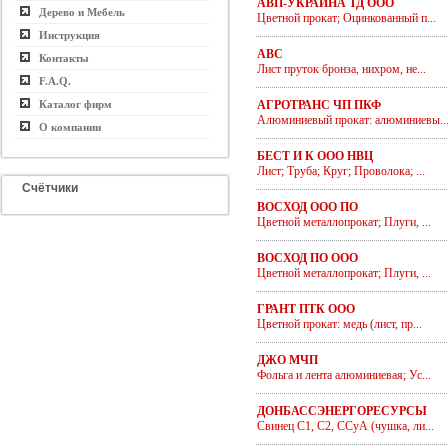
АВП-УКРАИНА ТД ООО
Дерево и Мебель
Цветной прокат; Оцинкованный п...
Инструкция
АВС
Контакты
Лист пруток бронза, нихром, не...
F.A.Q.
Каталог фирм
АГРОТРАНС ЧП ПКФ
Алюминиевый прокат: алюминиевы..
О компании
БЕСТ И К ООО НВЦ
Лист; Труба; Круг; Проволока; ...
Счётчики
ВОСХОД ООО ПО
Цветной металлопрокат; Плуги, ...
ВОСХОД ПО ООО
Цветной металлопрокат; Плуги, ...
ГРАНТ ПТК ООО
Цветной прокат: медь (лист, пр...
ДЖО МЧП
Фольга и лента алюминиевая; Ус...
ДОНБАССЭНЕРГОРЕСУРСЫ
Свинец С1, С2, ССуА (чушка, ли...