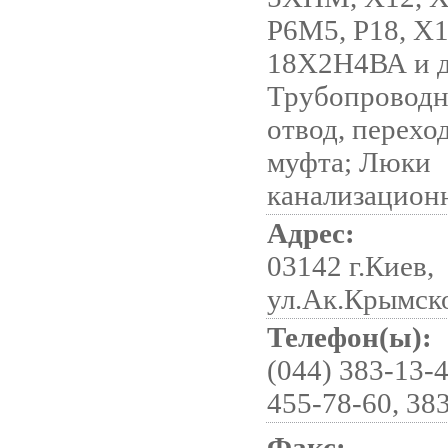
Р6М5, Р18, Х
18Х2Н4ВА и др
Трубопроводн
отвод, перехо
муфта; Люки
канализацион
Адрес:
03142 г.Киев,
ул.Ак.Крымско
Телефон(ы):
(044) 383-13-4
455-78-60, 38
Факс: