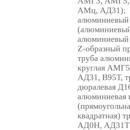
АМГ3, АМГ5,
АМц, АД31);
алюминиевый
(алюминиевый
алюминиевый 
Z-образный п
труба алюмин
круглая АМГ5
АД31, В95Т, т
дюралевая Д16
алюминиевая 
(прямоугольна
квадратная) т
АД0Н, АД31Т5