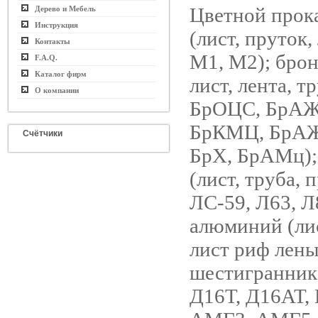
Цветной прока
Дерево и Мебель
Инструкция
(лист, пруток,
Контакты
М1, М2); брон
F.A.Q.
Каталог фирм
лист, лента, т
О компании
БрОЦС, БрАЖ
БрКМЦ, БрАЖ
Счётчики
БрХ, БрАМц);
(лист, труба, 
ЛС-59, Л63, Л
алюминий (лис
лист риф лены
шестигранник
Д16Т, Д16АТ,