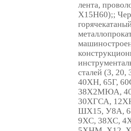
лента, провол
Х15Н60);; Че
горячекатаны
металлопрокат
машиностроен
конструкцион
инструментал
сталей (3, 20, 
40ХН, 65Г, 60
38Х2МЮА, 4
30ХГСА, 12ХН
ШХ15, У8А, 6
9ХС, 38ХС, 
5ХНМ, Х12, 