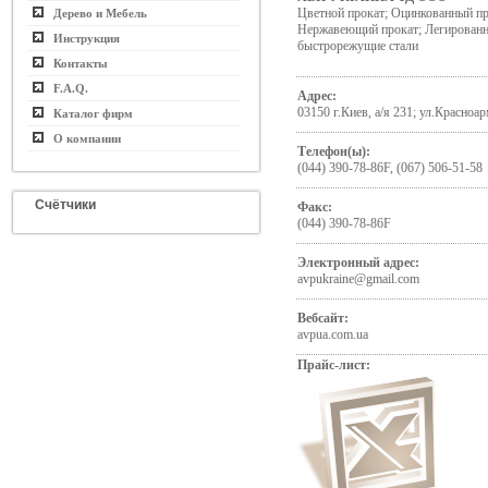
Цветной прокат; Оцинкованный про
Дерево и Мебель
Нержавеющий прокат; Легированны
Инструкция
быстрорежущие стали
Контакты
F.A.Q.
Адрес:
03150 г.Киев, а/я 231; ул.Красноа
Каталог фирм
О компании
Телефон(ы):
(044) 390-78-86F, (067) 506-51-58
Счётчики
Факс:
(044) 390-78-86F
Электронный адрес:
avpukraine@gmail.com
Вебсайт:
avpua.com.ua
Прайс-лист: