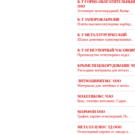
К-Т ГОРНО-ОБОГАТИТЕЛЬНЫ
ОАО
Агломерат железнорудный; Конце...
К-Т ЗАПОРОЖАБРАЗИВ
Плиты высокоогнеупорные карбид...
К-Т МЕТАЛЛУРГИЧЕСКИЙ
Шлаки доменные гранулированные...
К-Т ОГНЕУПОРНЫЙ ЧАСОВОЯ
Производство огнеупорных издел...
КРЫМСПЕЦОБОРУДОВАНИЕ Ч
Расходные материалы для металл...
ЛИТМАШИМПЭКС ООО
Материалы для литейных и метал...
МАКЕЕВКОКС ЧАО
Кокс, топливо котельное; Сырье...
МАРАФОН ООО
Графит, кирпич огнеупорный; Пе...
МЕТАЛЛ-ПЛЮС ТД ООО
Огнеупорный кирпич от завода-п...