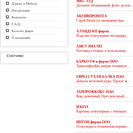
MRC ЛТД
Дерево и Мебель
Доломит обожженный, флюс долом...
Инструкция
АКТИВПРОМТЕХ
Контакты
Спрей Binzel (от налипания бры...
F.A.Q.
Каталог фирм
АЛАНДЗ КП фирма
Изделия огнеупорные нестандарт...
О компании
АМГУЭМА ЧП
Поставка готовых к использован...
Счётчики
БАРКО ТФ в форме ООО
Триполифосфат натрия техническ...
ЕВРАЗ СУХАЯ БАЛКА ПАО
Добыча железной руды; Прокат ж...
ЗАПОРОЖКОКС ПАО
Кокс доменный; Орех коксовый; ...
ИЗОЛА
Картоны огнеупорные с температ...
ИНТОН фирма ООО
Огнеупоры и техническая керами...