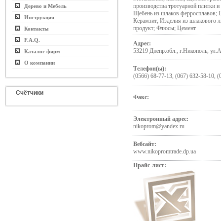
производства тротуарной плитки и 
Дерево и Мебель
Щебень из шлаков ферросплавов; 
Инструкция
Керамзит; Изделия из шлакового 
продукт; Флюсы; Цемент
Контакты
F.A.Q.
Адрес:
53219 Днепр.обл., г.Никополь, ул.
Каталог фирм
О компании
Телефон(ы):
(0566) 68-77-13, (067) 632-58-10, (
Счётчики
Факс:
Электронный адрес:
nikoprom@yandex.ru
Вебсайт:
www.nikopromtrade.dp.ua
Прайс-лист: