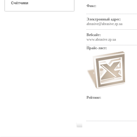
Счётчики
Факс:
Электронный адрес:
abrasive@abrasive.zp.ua
Вебсайт:
www.abrasive.zp.ua
Прайс-лист:
Рейтинг: