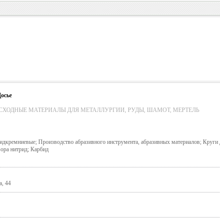
осье
СХОДНЫЕ МАТЕРИАЛЫ ДЛЯ МЕТАЛЛУРГИИ, РУДЫ, ШАМОТ, МЕРТЕЛЬ
дкремниевые; Производство абразивного инструмента, абразивных материалов; Круги 
ора нитрид; Карбид
а, 44