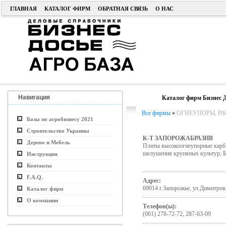
ГЛАВНАЯ
КАТАЛОГ ФИРМ
ОБРАТНАЯ СВЯЗЬ
О НАС
Навигация
Каталог фирм Бизнес Д
Все фирмы
»
ОГНЕУПОРЫ, РА
Базы по агробизнесу 2021
Строительство Украины
К-Т ЗАПОРОЖАБРАЗИВ
Дерево и Мебель
Плиты высокоогнеупорные карби
шелушения крупяных культур; Б
Инструкция
Контакты
F.A.Q.
Адрес:
69014 г.Запорожье, ул.Димитров
Каталог фирм
О компании
Телефон(ы):
(061) 278-72-72, 287-63-09