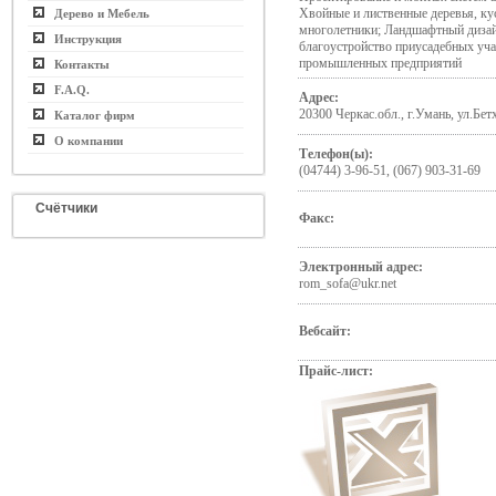
Хвойные и лиственные деревья, ку
Дерево и Мебель
многолетники; Ландшафтный дизай
Инструкция
благоустройство приусадебных уча
промышленных предприятий
Контакты
F.A.Q.
Адрес:
20300 Черкас.обл., г.Умань, ул.Бет
Каталог фирм
О компании
Телефон(ы):
(04744) 3-96-51, (067) 903-31-69
Счётчики
Факс:
Электронный адрес:
rom_sofa@ukr.net
Вебсайт:
Прайс-лист: