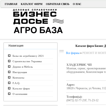
ГЛАВНАЯ
КАТАЛОГ ФИРМ
ОБРАТНАЯ СВЯЗЬ
О НАС
Навигация
Каталог фирм Бизнес Д
Все фирмы
»
РЕМОНТ И МОНТ
Базы по агробизнесу 2021
Строительство Украины
ХЛАДСЕРВИС ЧП
Дерево и Мебель
Монтаж, сервис, проектирование
оборудованием; Комплектация т
Инструкция
Контакты
F.A.Q.
Адрес:
18020 г.Черкассы, ул.Чехова, 112
Каталог фирм
О компании
Телефон(ы):
(0472) 32-77-21F, 71-23-12