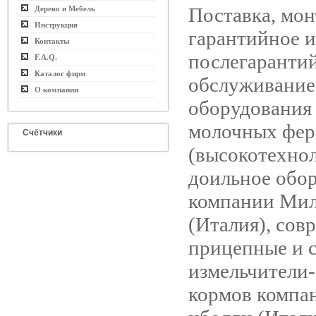
Поставка, мон
Дерево и Мебель
Инструкция
гарантийное и
Контакты
послегаранти
F.A.Q.
Каталог фирм
обслуживание
О компании
оборудования
молочных фе
Счётчики
(высокотехно
доильное обо
компании Ми
(Италия), сов
прицепные и 
измельчители
кормов компа