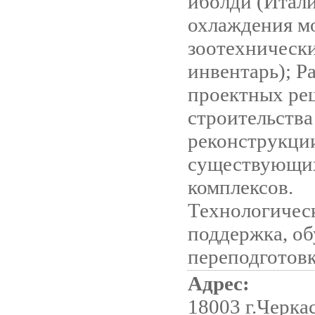
иболди (Итали
охлаждения м
зоотехническ
инвентарь); Р
проектных ре
строительства
реконструкци
существующи
комплексов.
Технологичес
поддержка, об
переподготовк
Адрес:
18003 г.Черка