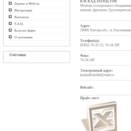
КАСКАД-ХОЛОД ТОВ
Дерево и Мебель
Монтаж холодильного обладнання
аміачне, фреонове; Грузоперевоз
Инструкция
Контакты
F.A.Q.
Адрес:
29000 Хмельн.обл., м.Хмельницьк
Каталог фирм
О компании
Телефон(ы):
(0382) 76-32-52, 76-34-30F
Счётчики
Факс:
76-34-30F
Электронный адрес:
kaskadholodltd@mail.ru
Вебсайт:
Прайс-лист: