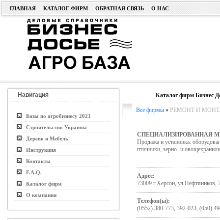
ГЛАВНАЯ
КАТАЛОГ ФИРМ
ОБРАТНАЯ СВЯЗЬ
О НАС
Навигация
Каталог фирм Бизнес Д
Все фирмы
»
РЕМОНТ И МОНТ
Базы по агробизнесу 2021
Строительство Украины
СПЕЦИАЛИЗИРОВАННАЯ М
Дерево и Мебель
Продажа и установка: оборудован
птичники, зерно- и овощехранил
Инструкция
Контакты
F.A.Q.
Адрес:
73009 г.Херсон, ул.Нефтяников, 
Каталог фирм
О компании
Телефон(ы):
(0552) 380-773, 392-023, (050) 49