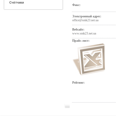
Счётчики
Факс:
Электронный адрес:
office@smk23.net.ua
Вебсайт:
www.smk23.net.ua
Прайс-лист:
Рейтинг: