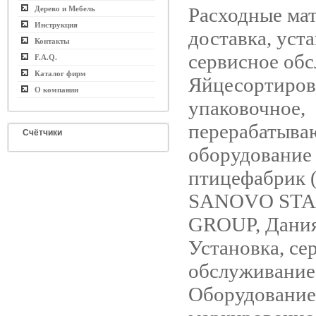
Расходные ма
Дерево и Мебель
Инструкция
доставка, уста
Контакты
сервисное об
F.A.Q.
Каталог фирм
Яйцесортиров
О компании
упаковочное,
перерабатыва
Счётчики
оборудование
птицефабрик 
SANOVO ST
GROUP, Дания
Установка, се
обслуживание
Оборудование