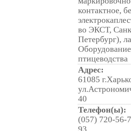
маркировочное
контактное, б
электрокаплес
во ЭКСТ, Санк
Петербург), л
Оборудование
птицеводства
Адрес:
61085 г.Харьк
ул.Астрономиче
40
Телефон(ы):
(057) 720-56-7
93