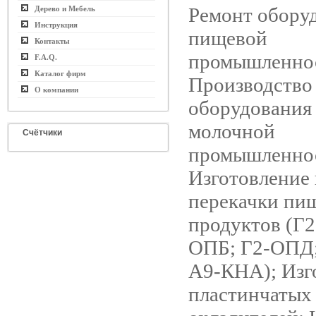
Ремонт обору
Дерево и Мебель
Инструкция
пищевой
Контакты
промышленно
F.A.Q.
Каталог фирм
Производство
О компании
оборудования
молочной
Счётчики
промышленно
Изготовление 
перекачки пи
продуктов (Г
ОПБ; Г2-ОПД
А9-КНА); Изг
пластинчатых