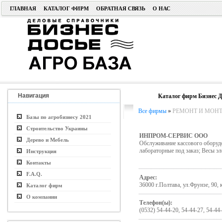
ГЛАВНАЯ
КАТАЛОГ ФИРМ
ОБРАТНАЯ СВЯЗЬ
О НАС
Навигация
Каталог фирм Бизнес Д
Все фирмы
»
РЕМОНТ И МОНТ
Базы по агробизнесу 2021
Строительство Украины
ИНПРОМ-СЕРВИС ООО
Дерево и Мебель
Обслуживание кассового оборуд
лабораторные под заказ; Весы э
Инструкция
Контакты
F.A.Q.
Адрес:
36000 г.Полтава, ул.Фрунзе, 90, к
Каталог фирм
О компании
Телефон(ы):
(0532) 54-44-20, 54-44-27, 54-44