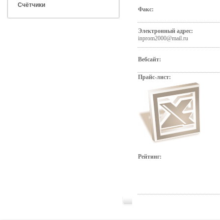
Счётчики
Факс:
Электронный адрес:
inprom2000@mail.ru
Вебсайт:
Прайс-лист:
Рейтинг: