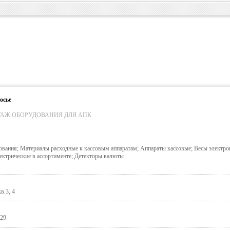
осье
АЖ ОБОРУДОВАНИЯ ДЛЯ АПК
ования; Материалы расходные к кассовым аппаратам; Аппараты кассовые; Весы электр
лектрические в ассортименте; Детекторы валюты
в.3, 4
-29