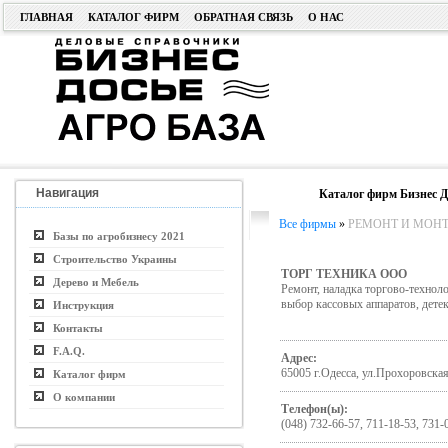
ГЛАВНАЯ
КАТАЛОГ ФИРМ
ОБРАТНАЯ СВЯЗЬ
О НАС
Навигация
Каталог фирм Бизнес Д
Все фирмы
»
РЕМОНТ И МОНТ
Базы по агробизнесу 2021
Строительство Украины
ТОРГ ТЕХНИКА ООО
Дерево и Мебель
Ремонт, наладка торгово-технол
выбор кассовых аппаратов, дете
Инструкция
Контакты
F.A.Q.
Адрес:
65005 г.Одесса, ул.Прохоровская
Каталог фирм
О компании
Телефон(ы):
(048) 732-66-57, 711-18-53, 731-