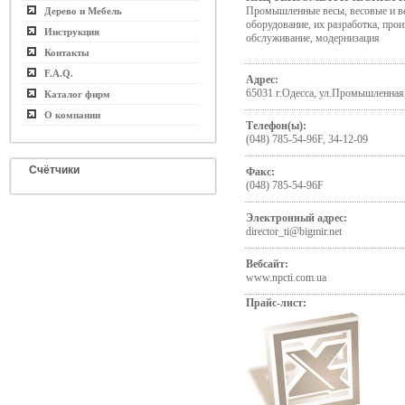
Промышленные весы, весовые и в
Дерево и Мебель
оборудование, их разработка, прои
Инструкция
обслуживание, модернизация
Контакты
F.A.Q.
Адрес:
65031 г.Одесса, ул.Промышленная
Каталог фирм
О компании
Телефон(ы):
(048) 785-54-96F, 34-12-09
Счётчики
Факс:
(048) 785-54-96F
Электронный адрес:
director_ti@bigmir.net
Вебсайт:
www.npcti.com.ua
Прайс-лист: