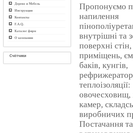
Пропонуємо п
Дерево и Мебель
Инструкция
напилення
Контакты
пінополіурета
F.A.Q.
Каталог фирм
внутрішні та 
О компании
поверхні стін,
приміщень, єм
Счётчики
баків, кунгів,
рефрижераторі
теплоізоляції:
овочесховищ,
камер, складс
виробничих п
Постачання та