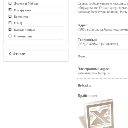
Сервис и обслуживание кассовых а
Дерево и Мебель
оборудование; Окна и двери мета
Инструкция
банкнот; Детекторы валюты; Весы
Контакты
F.A.Q.
Адрес:
79018 г.Львов, ул.Железнодорожна
Каталог фирм
О компании
Телефон(ы):
(032) 294-98-22 (многокан.)
Счётчики
Факс:
Электронный адрес:
galvoms@lviv.farlep.net
Вебсайт:
Прайс-лист: