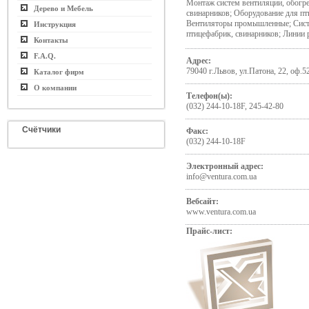
Монтаж систем вентиляции, обогре
Дерево и Мебель
свинарников; Оборудование для пт
Вентиляторы промышленные; Систе
Инструкция
птицефабрик, свинарников; Линии 
Контакты
F.A.Q.
Адрес:
79040 г.Львов, ул.Патона, 22, оф.5
Каталог фирм
О компании
Телефон(ы):
(032) 244-10-18F, 245-42-80
Счётчики
Факс:
(032) 244-10-18F
Электронный адрес:
info@ventura.com.ua
Вебсайт:
www.ventura.com.ua
Прайс-лист: