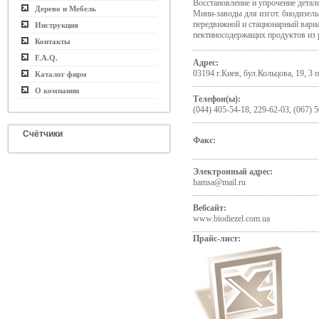
Восстановление и упрочение детал
Дерево и Мебель
Мини-заводы для изгот. биодизель
передвижной и стационарный вариа
Инструкция
пектиносодержащих продуктов из 
Контакты
F.A.Q.
Адрес:
03194 г.Киев, бул.Кольцова, 19, 3 п
Каталог фирм
О компании
Телефон(ы):
(044) 405-54-18, 229-62-03, (067) 
Счётчики
Факс:
Электронный адрес:
hamsa@mail.ru
Вебсайт:
www.biodiezel.com.ua
Прайс-лист: