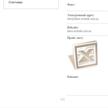
Счётчики
Факс:
Электронный адрес:
info@labor-technik.com.ua
Вебсайт:
labor-technik.com.ua
Прайс-лист:
Рейтинг: