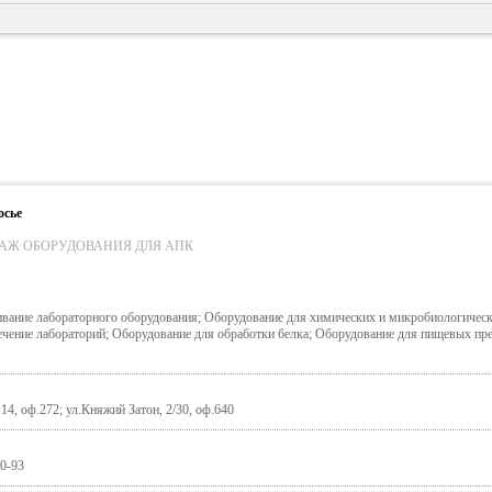
осье
АЖ ОБОРУДОВАНИЯ ДЛЯ АПК
ивание лабораторного оборудования; Оборудование для химических и микробиологичес
ечение лабораторий; Оборудование для обработки белка; Оборудование для пищевых пр
 14, оф.272; ул.Княжий Затон, 2/30, оф.640
40-93