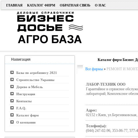
ГЛАВНАЯ
КАТАЛОГ ФИРМ
ОБРАТНАЯ СВЯЗЬ
О НАС
Навигация
Каталог фирм Бизнес Д
Все фирмы
»
РЕМОНТ И МОНТ
Базы по агробизнесу 2021
Строительство Украины
ЛАБОР-ТЕХНИК ООО
Дерево и Мебель
Гарантийное и сервисное обслуж
лабораторий; Комплексное обесп
Инструкция
Контакты
F.A.Q.
Адрес:
02152 г.Киев, ул.Березняковская,
Каталог фирм
О компании
Телефон(ы):
(044) 247-02-96, 353-06-77, 577-